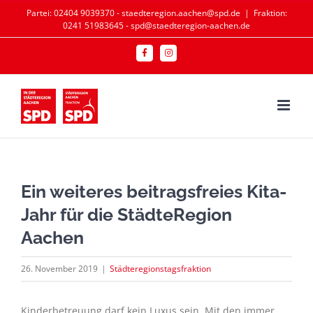
Zum
Partei: 02404 9039370 - staedteregion.aachen@spd.de
|
Fraktion:
0241 51983645 - spd@staedteregion-aachen.de
Inhalt
springen
Facebook
Instagram
Ein weiteres beitragsfreies Kita-
Jahr für die StädteRegion
Aachen
26. November 2019
|
Städteregionstagsfraktion
Kinderbetreuung darf kein Luxus sein. Mit den immer