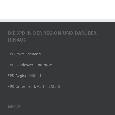
DIE SPD IN DER REGION UND DARÜBER
HINAUS
SPD-Parteivorstand
SPD-Landesverband NRW
SPD-Region Mittelrhein
SPD-Unterbezirk Aachen-Stadt
META