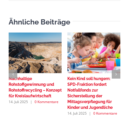
Ähnliche Beiträge
Nachhaltige
Kein Kind soll hungern:
I
Rohstoffgewinnung und
SPD-Fraktion fordert
I
Rohstoffrecycling – Konzept
Notfallfonds zur
S
8.
für Kreislaufwirtschaft
Sicherstellung der
14. Juli 2025
|
0 Kommentare
Mittagsverpflegung für
Kinder und Jugendliche
14. Juli 2025
|
0 Kommentare