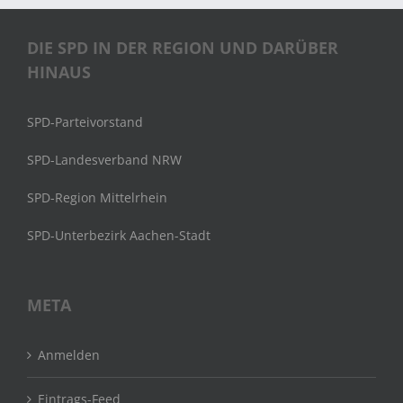
DIE SPD IN DER REGION UND DARÜBER
HINAUS
SPD-Parteivorstand
SPD-Landesverband NRW
SPD-Region Mittelrhein
SPD-Unterbezirk Aachen-Stadt
META
Anmelden
Eintrags-Feed