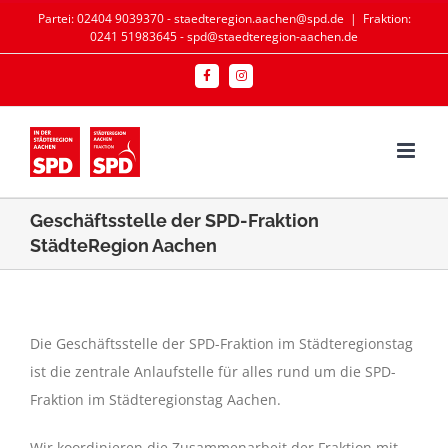
Zum
Partei: 02404 9039370 - staedteregion.aachen@spd.de
|
Fraktion:
0241 51983645 - spd@staedteregion-aachen.de
Inhalt
springen
Facebook
Instagram
Geschäftsstelle der SPD-Fraktion
StädteRegion Aachen
Die Geschäftsstelle der SPD-Fraktion im Städteregionstag
ist die zentrale Anlaufstelle für alles rund um die SPD-
Fraktion im Städteregionstag Aachen.
Wir koordinieren die Zusammenarbeit der Fraktion mit