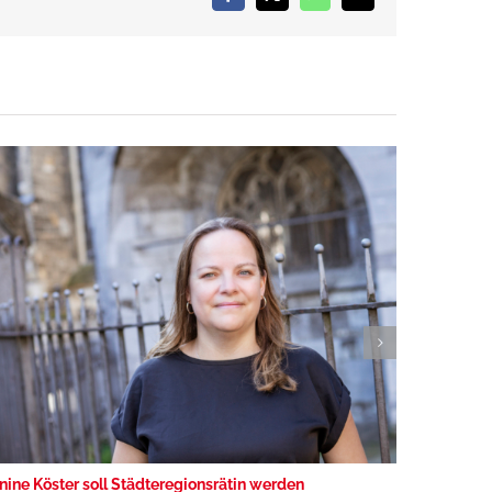
Facebook
X
WhatsApp
E-
Mail
nine Köster soll Städteregionsrätin werden
SPD traue