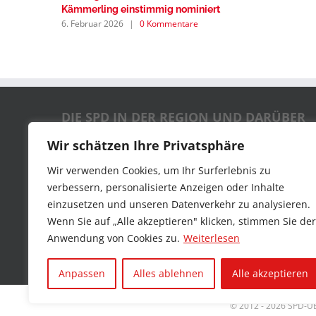
Kämmerling einstimmig nominiert
6. Februar 2026
|
0 Kommentare
DIE SPD IN DER REGION UND DARÜBER
HINAUS
Wir schätzen Ihre Privatsphäre
Wir verwenden Cookies, um Ihr Surferlebnis zu
SPD-Parteivorstand
verbessern, personalisierte Anzeigen oder Inhalte
einzusetzen und unseren Datenverkehr zu analysieren.
SPD-Landesverband NRW
Wenn Sie auf „Alle akzeptieren" klicken, stimmen Sie der
SPD-Region Mittelrhein
Anwendung von Cookies zu.
Weiterlesen
SPD-Unterbezirk Aachen-Stadt
Anpassen
Alles ablehnen
Alle akzeptieren
© 2012 -
2026 SPD-UB