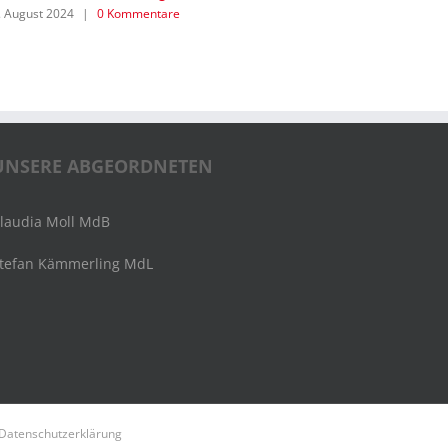
. August 2024
|
0 Kommentare
13. Juli 2024
UNSERE ABGEORDNETEN
laudia Moll MdB
tefan Kämmerling MdL
Datenschutzerklärung