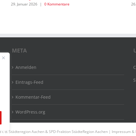
29. Januar 2026
|
0 Kommentare
26
META
Anmelden
C
S
Eintrags-Feed
Kommentar-Feed
WordPress.org
 i. d. Städteregion Aachen & SPD-Fraktion StädteRegion Aachen |
Impressum & 