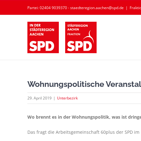
Zum
Partei: 02404 9039370 - staedteregion.aachen@spd.de
|
Frakt
Inhalt
springen
Wohnungspolitische Veranstal
29. April 2019
|
Unterbezirk
Wo brennt es in der Wohnungspolitik, was ist dring
Das fragt die Arbeitsgemeinschaft 60plus der SPD im