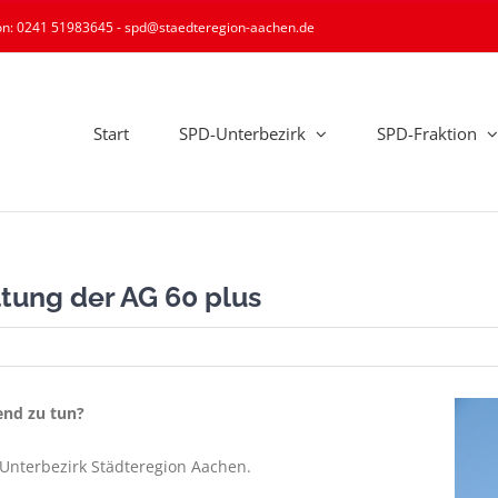
ion: 0241 51983645 - spd@staedteregion-aachen.de
Start
SPD-Unterbezirk
SPD-Fraktion
tung der AG 60 plus
end zu tun?
 Unterbezirk Städteregion Aachen.