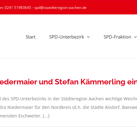
ion: 0241 51983645 - spd@staedteregion-aachen.de
Start
SPD-Unterbezirk
SPD-Fraktion
edermaier und Stefan Kämmerling ei
d des SPD-Unterbezirks in der Städteregion Aachen wichtige Weiche
ra Niedermaier für den Nordkreis (d.h. die Städte Alsdorf, Baesw
einden Eschweiler, [...]