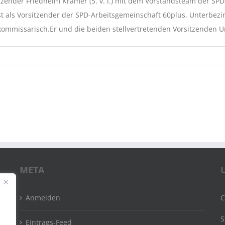
itzender Friedhelm Krämer (5. v. l.) mit dem Vorstandsteam der SP
t als Vorsitzender der SPD-Arbeitsgemeinschaft 60plus, Unterbezir
mmissarisch.Er und die beiden stellvertretenden Vorsitzenden Ursu
META
Anmelden
C
S
Eintrags-Feed