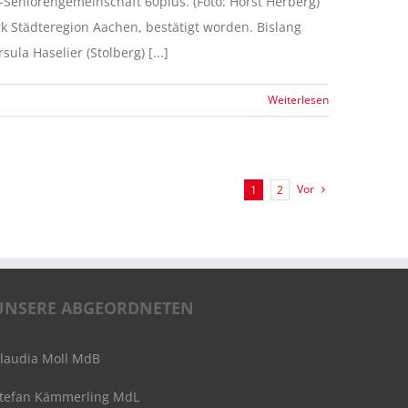
D-Seniorengemeinschaft 60plus. (Foto: Horst Herberg)
k Städteregion Aachen, bestätigt worden. Bislang
la Haselier (Stolberg) [...]
Weiterlesen
Vor
1
2
UNSERE ABGEORDNETEN
laudia Moll MdB
tefan Kämmerling MdL