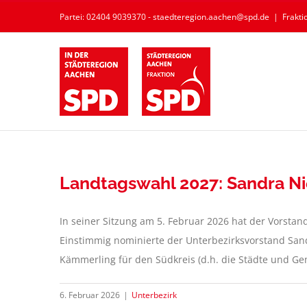
Zum
Partei: 02404 9039370 - staedteregion.aachen@spd.de
|
Frakt
Inhalt
springen
Landtagswahl 2027: Sandra Ni
In seiner Sitzung am 5. Februar 2026 hat der Vorstan
Einstimmig nominierte der Unterbezirksvorstand Sand
Kämmerling für den Südkreis (d.h. die Städte und Gem
6. Februar 2026
|
Unterbezirk