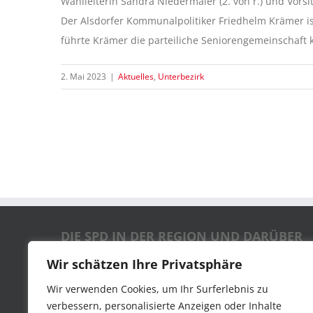
Wahlleiterin Sandra Niedermaier (2. von r.) und Vors
Der Alsdorfer Kommunalpolitiker Friedhelm Krämer is
führte Krämer die parteiliche Seniorengemeinschaft ko
2. Mai 2023
|
Aktuelles
,
Unterbezirk
DIE SPD IN DER REGION UND DARÜBER
HINAUS
Wir schätzen Ihre Privatsphäre
Wir verwenden Cookies, um Ihr Surferlebnis zu
SPD-Parteivorstand
verbessern, personalisierte Anzeigen oder Inhalte