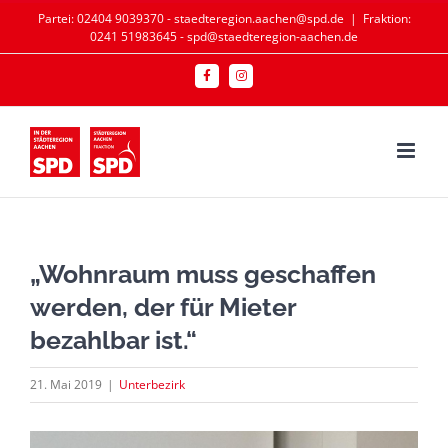
Zum
Partei: 02404 9039370 - staedteregion.aachen@spd.de
|
Fraktion:
0241 51983645 - spd@staedteregion-aachen.de
Inhalt
springen
Facebook
Instagram
„Wohnraum muss geschaffen
werden, der für Mieter
bezahlbar ist.“
21. Mai 2019
|
Unterbezirk