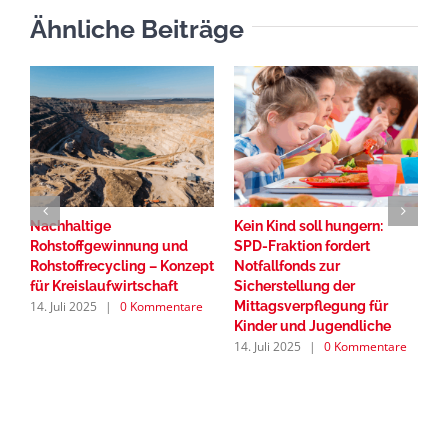
Ähnliche Beiträge
Nachhaltige
Kein Kind soll hungern:
I
Rohstoffgewinnung und
SPD-Fraktion fordert
I
Rohstoffrecycling – Konzept
Notfallfonds zur
S
8.
für Kreislaufwirtschaft
Sicherstellung der
14. Juli 2025
|
0 Kommentare
Mittagsverpflegung für
Kinder und Jugendliche
14. Juli 2025
|
0 Kommentare