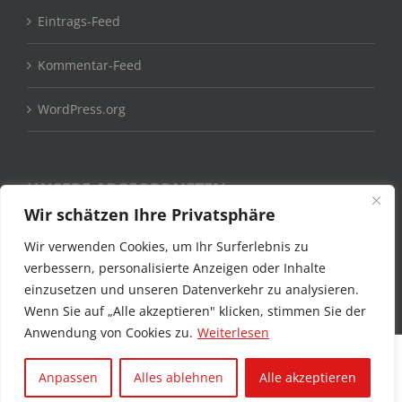
Eintrags-Feed
Kommentar-Feed
WordPress.org
UNSERE ABGEORDNETEN
Wir schätzen Ihre Privatsphäre
Claudia Moll MdB
Wir verwenden Cookies, um Ihr Surferlebnis zu
verbessern, personalisierte Anzeigen oder Inhalte
Stefan Kämmerling MdL
einzusetzen und unseren Datenverkehr zu analysieren.
Wenn Sie auf „Alle akzeptieren" klicken, stimmen Sie der
Anwendung von Cookies zu.
Weiterlesen
© 2012 -
2026 SPD-UB i. d. Städteregion Aachen & SPD-Fraktion
Anpassen
Alles ablehnen
Alle akzeptieren
StädteRegion Aachen |
Impressum & Datenschutzerklärung