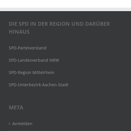
DIE SPD IN DER REGION UND DARÜBER
HINAUS
SPD-Parteivorstand
SPD-Landesverband NRW
SPD-Region Mittelrhein
SPD-Unterbezirk Aachen-Stadt
META
Anmelden