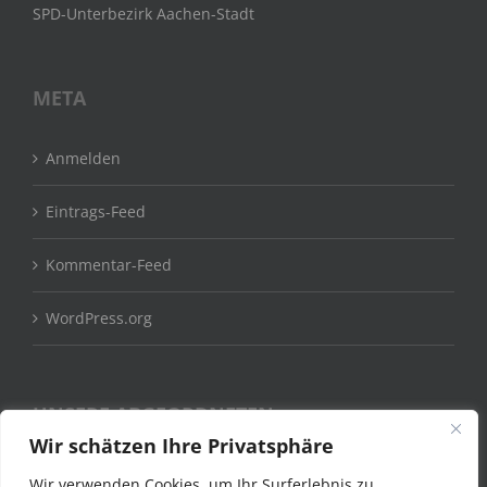
SPD-Unterbezirk Aachen-Stadt
META
Anmelden
Eintrags-Feed
Kommentar-Feed
WordPress.org
UNSERE ABGEORDNETEN
Wir schätzen Ihre Privatsphäre
Claudia Moll MdB
Wir verwenden Cookies, um Ihr Surferlebnis zu