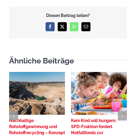
Diesen Beitrag teilen?
Facebook
X
WhatsApp
E-
Mail
Ähnliche Beiträge
Nachhaltige
Kein Kind soll hungern:
I
Rohstoffgewinnung und
SPD-Fraktion fordert
I
Rohstoffrecycling – Konzept
Notfallfonds zur
S