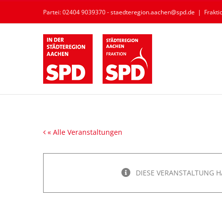
Zum
Partei: 02404 9039370 - staedteregion.aachen@spd.de
|
Frakt
Inhalt
springen
« Alle Veranstaltungen
DIESE VERANSTALTUNG H
Verwaltungsausschuss Senior
Eschweiler der StädteRegion 