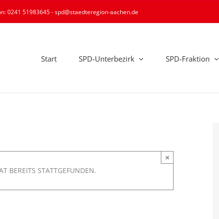
ion: 0241 51983645 - spd@staedteregion-aachen.de
Start
SPD-Unterbezirk
SPD-Fraktion
×
AT BEREITS STATTGEFUNDEN.
en- und Betreuungszentrum
Aachen