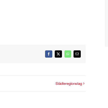
Facebook
X
WhatsApp
E-
Mail
Städteregionstag