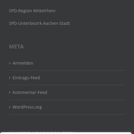
SPD-Region Mittelrhein
SPD-Unterbezirk Aachen-Stadt
META
Anmelden
Eintrags-Feed
Kommentar-Feed
WordPress.org
UNSERE ABGEORDNETEN