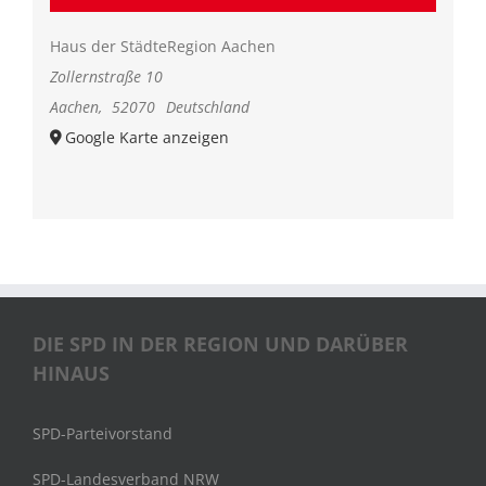
Haus der StädteRegion Aachen
Zollernstraße 10
Aachen
,
52070
Deutschland
Google Karte anzeigen
DIE SPD IN DER REGION UND DARÜBER
HINAUS
SPD-Parteivorstand
SPD-Landesverband NRW