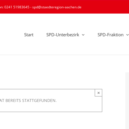
ion: 0241 51983645 - spd@staedteregion-aachen.de
Start
SPD-Unterbezirk
SPD-Fraktion
×
AT BEREITS STATTGEFUNDEN.
senschaft und Beteiligungen