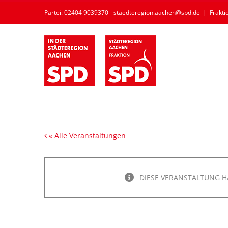
Zum
Partei: 02404 9039370 - staedteregion.aachen@spd.de
|
Frakt
Inhalt
springen
« Alle Veranstaltungen
DIESE VERANSTALTUNG H
Ausschuss für Wirtschaft, Wis