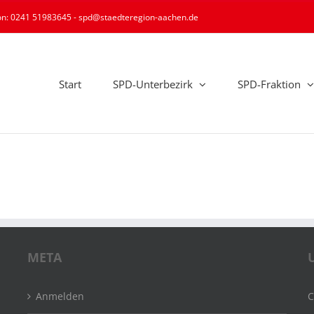
ion: 0241 51983645 - spd@staedteregion-aachen.de
Start
SPD-Unterbezirk
SPD-Fraktion
META
Anmelden
C