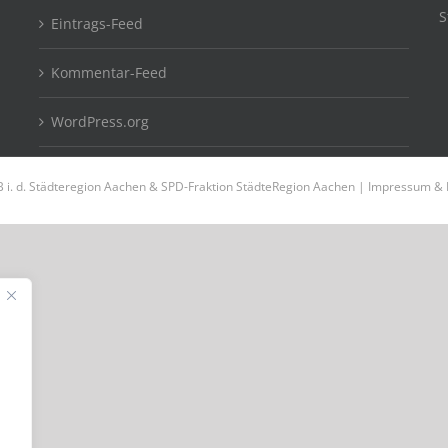
S
Eintrags-Feed
Kommentar-Feed
WordPress.org
 i. d. Städteregion Aachen & SPD-Fraktion StädteRegion Aachen |
Impressum & 