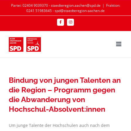
Zum
Partei: 02404 9039370 - staedteregion.aachen@spd.de
|
Fraktion:
0241 51983645 - spd@staedteregion-aachen.de
Inhalt
springen
Facebook
Instagram
Bindung von jungen Talenten an
die Region – Programm gegen
die Abwanderung von
Hochschul-Absolvent:innen
Um junge Talente der Hochschulen auch nach dem