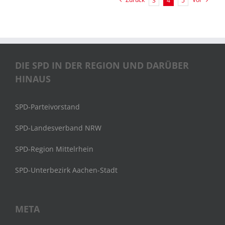
3
4
5
DIE SPD IN DER REGION UND DARÜBER
HINAUS
SPD-Parteivorstand
SPD-Landesverband NRW
SPD-Region Mittelrhein
SPD-Unterbezirk Aachen-Stadt
META