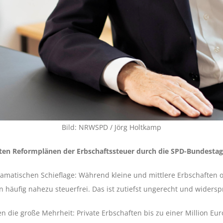
Bild: NRWSPD / Jörg Holtkamp
en Reformplänen der Erbschaftssteuer durch die SPD-Bundestag
dramatischen Schieflage: Während kleine und mittlere Erbschaften
äufig nahezu steuerfrei. Das ist zutiefst ungerecht und widersp
die große Mehrheit: Private Erbschaften bis zu einer Million Euro 