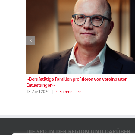
»Berufstätige Familien profitieren von vereinbarten
Entlastungen«
13. April 2026
|
0 Kommentare
DIE SPD IN DER REGION UND DARÜBER