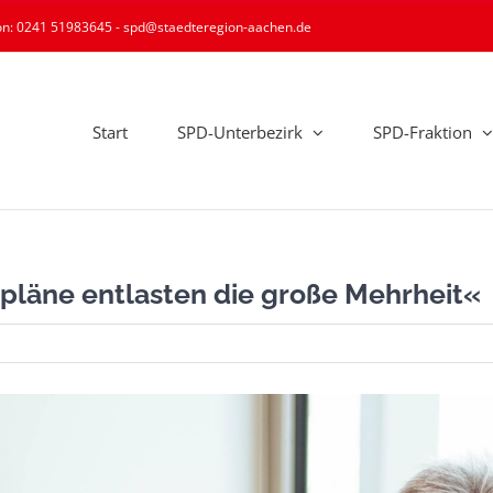
ion: 0241 51983645 - spd@staedteregion-aachen.de
Start
SPD-Unterbezirk
SPD-Fraktion
läne entlasten die große Mehrheit«